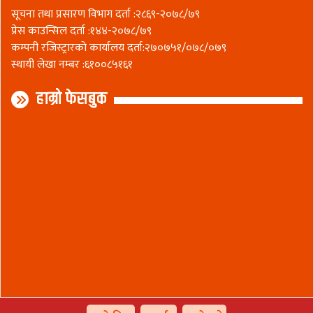
सूचना तथा प्रसारण विभाग दर्ता :२८६९-२०७८/७९
प्रेस काउन्सिल दर्ता :१४४-२०७८/७९
कम्पनी रजिस्ट्रारकाे कार्यालय दर्ता:२७०७५१/०७८/०७९
स्थायी लेखा नम्बर :६१००८५१६१
हाम्रो फेसबुक