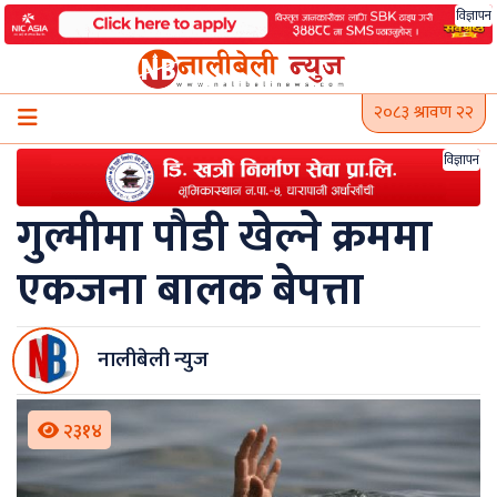
Skip
विज्ञापन
to
content
२०८३ श्रावण २२
विज्ञापन
गुल्मीमा पौडी खेल्ने क्रममा
एकजना बालक बेपत्ता
नालीबेली न्युज
२३१४