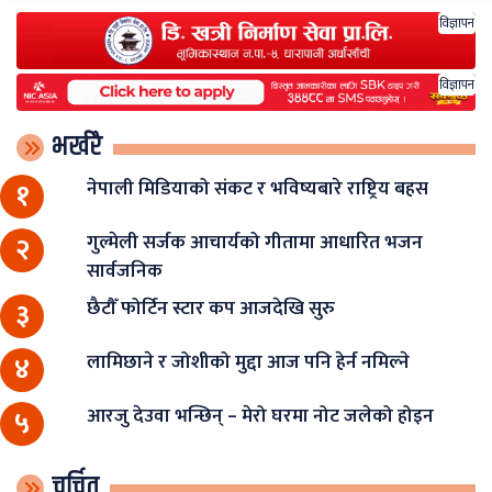
विज्ञापन
विज्ञापन
भर्खरै
नेपाली मिडियाको संकट र भविष्यबारे राष्ट्रिय बहस
१
गुल्मेली सर्जक आचार्यको गीतामा आधारित भजन
२
सार्वजनिक
छैटौँ फोर्टिन स्टार कप आजदेखि सुरु
३
लामिछाने र जोशीको मुद्दा आज पनि हेर्न नमिल्ने
४
आरजु देउवा भन्छिन् – मेरो घरमा नोट जलेको होइन
५
चर्चित