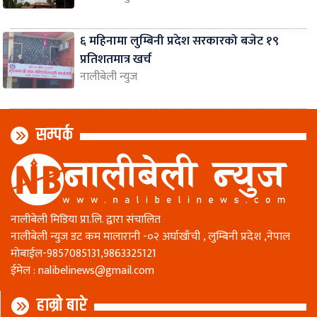
६ महिनामा लुम्बिनी प्रदेश सरकारको बजेट १९
प्रतिशतमात्र खर्च
नालीबेली न्युज
सम्पर्क
नालीबेली मिडिया प्रा.लि. द्वारा संचालित
नालीबेली न्युज डट कम मालारानी -०२ अर्घाखाँची , लुम्बिनी प्रदेश ,नेपाल
माेबाईल-9857085131,9863325121
ईमेल :
nalibelinews@gmail.com
हाम्रो बारे