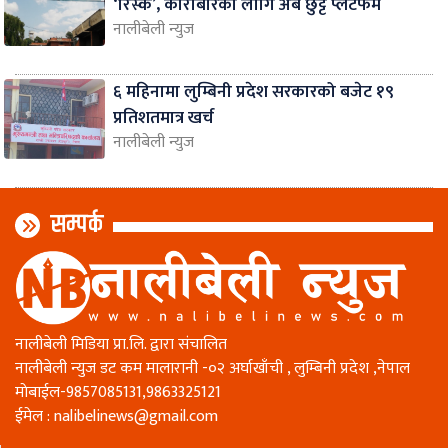
‘रिस्क’, कारोबारका लागि अब छुट्टै प्लेटफर्म
नालीबेली न्युज
६ महिनामा लुम्बिनी प्रदेश सरकारको बजेट १९
प्रतिशतमात्र खर्च
नालीबेली न्युज
सम्पर्क
नालीबेली मिडिया प्रा.लि. द्वारा संचालित
नालीबेली न्युज डट कम मालारानी -०२ अर्घाखाँची , लुम्बिनी प्रदेश ,नेपाल
माेबाईल-9857085131,9863325121
ईमेल :
nalibelinews@gmail.com