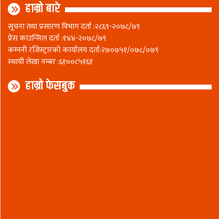
हाम्रो बारे
सूचना तथा प्रसारण विभाग दर्ता :२८६९-२०७८/७९
प्रेस काउन्सिल दर्ता :१४४-२०७८/७९
कम्पनी रजिस्ट्रारकाे कार्यालय दर्ता:२७०७५१/०७८/०७९
स्थायी लेखा नम्बर :६१००८५१६१
हाम्रो फेसबुक