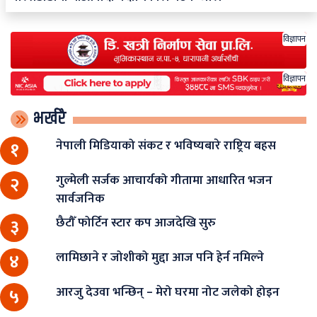
विज्ञापन
विज्ञापन
भर्खरै
नेपाली मिडियाको संकट र भविष्यबारे राष्ट्रिय बहस
१
गुल्मेली सर्जक आचार्यको गीतामा आधारित भजन
२
सार्वजनिक
छैटौँ फोर्टिन स्टार कप आजदेखि सुरु
३
लामिछाने र जोशीको मुद्दा आज पनि हेर्न नमिल्ने
४
आरजु देउवा भन्छिन् – मेरो घरमा नोट जलेको होइन
५