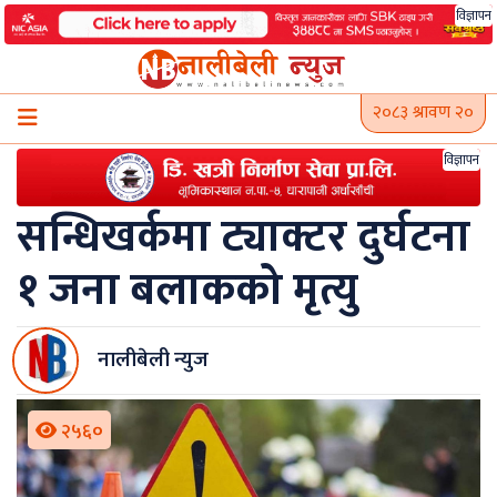
Skip
विज्ञापन
to
content
२०८३ श्रावण २०
विज्ञापन
सन्धिखर्कमा ट्याक्टर दुर्घटना
१ जना बलाकको मृत्यु
नालीबेली न्युज
२५६०