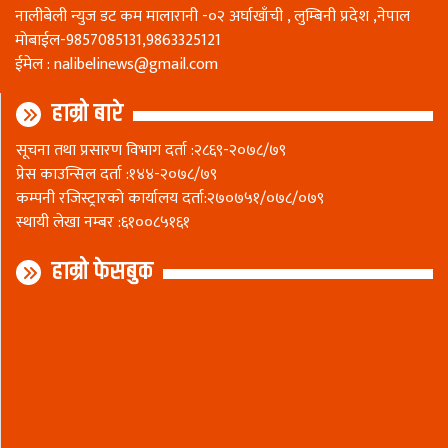
नालीबेली न्युज डट कम मालारानी -०२ अर्घाखाँची , लुम्बिनी प्रदेश ,नेपाल
माेबाईल-9857085131,9863325121
ईमेल :
nalibelinews@gmail.com
हाम्रो बारे
सूचना तथा प्रसारण विभाग दर्ता :२८६९-२०७८/७९
प्रेस काउन्सिल दर्ता :१४४-२०७८/७९
कम्पनी रजिस्ट्रारकाे कार्यालय दर्ता:२७०७५१/०७८/०७९
स्थायी लेखा नम्बर :६१००८५१६१
हाम्रो फेसबुक