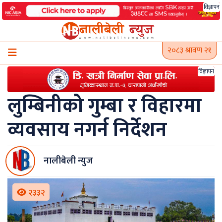
Skip
विज्ञापन
to
content
२०८३ श्रावण २१
विज्ञापन
लुम्बिनीको गुम्बा र विहारमा
व्यवसाय नगर्न निर्देशन
नालीबेली न्युज
२३३२