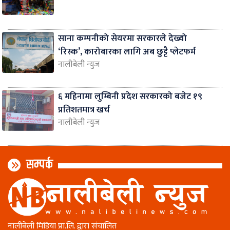
साना कम्पनीको सेयरमा सरकारले देख्यो
‘रिस्क’, कारोबारका लागि अब छुट्टै प्लेटफर्म
नालीबेली न्युज
६ महिनामा लुम्बिनी प्रदेश सरकारको बजेट १९
प्रतिशतमात्र खर्च
नालीबेली न्युज
सम्पर्क
नालीबेली मिडिया प्रा.लि. द्वारा संचालित