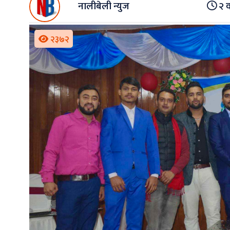
नालीबेली न्युज
२ व
२३७२