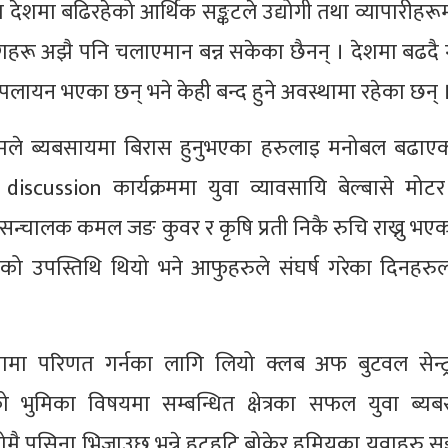
शमा बढिरहेको आर्थिक सङ्कटले उद्योगी तथा व्यापारीहरूमा
ेगहरू अझै पनि चलाएमान बन्न सकेका छैनन् । देशमा बढद
ट पलायन भएका छन् भने केही बन्द हुने अवस्थामा रहेका छन् 
रमले ब्यबसायमा बिरास हुनुभएका हरुलाइ मनोबल बढाए
cussion कार्यक्रममा युवा व्यावसायि बेल्बासे मोटर 
 सन्चालक कमल जङ कुवर र कृषि प्रती निकै रुचि राख्नु भ
ो उपस्तिथि थियो भने आफुहरुले संघर्ष गरेका दिनहरु
मा परिणत गर्नका लागि लियो क्लब अफ बुटवल सेन्ट्र
ो भुमिका विषयमा सम्बन्धित क्षेत्रका सफल युवा ब्यब
ै पसिना भिजाउछु भन्ने हुटहुटि बोकेर हुमियका युवाहरु सङ्