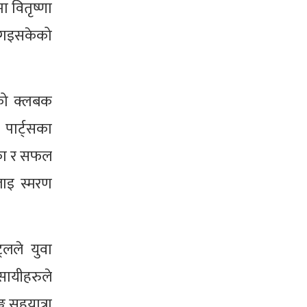
 वितृष्णा
ै गइसकेको
।
को क्लबक
पार्ट्सका
एका र सफल
लाइ स्मरण
लले युवा
सायीहरुले
ग सहयात्रा