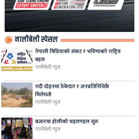
नालीबेली स्पेसल
नेपाली मिडियाको संकट र भविष्यबारे राष्ट्रिय
बहस
नालीबेली न्युज
नदी दोहनमा ठेकेदार र जनप्रतिनिधिकै
मिलेमतो
नालीबेली न्युज
बजारमा होलीको चहलपहल सुरु
नालीबेली न्युज