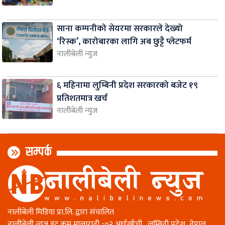
साना कम्पनीको सेयरमा सरकारले देख्यो
‘रिस्क’, कारोबारका लागि अब छुट्टै प्लेटफर्म
नालीबेली न्युज
६ महिनामा लुम्बिनी प्रदेश सरकारको बजेट १९
प्रतिशतमात्र खर्च
नालीबेली न्युज
सम्पर्क
नालीबेली मिडिया प्रा.लि. द्वारा संचालित
नालीबेली न्युज डट कम मालारानी -०२ अर्घाखाँची , लुम्बिनी प्रदेश ,नेपाल