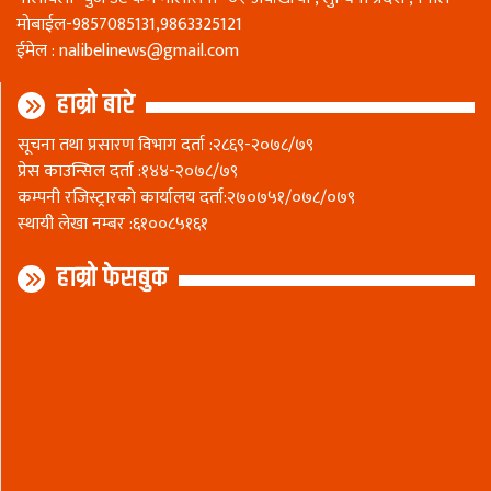
माेबाईल-9857085131,9863325121
ईमेल :
nalibelinews@gmail.com
हाम्रो बारे
सूचना तथा प्रसारण विभाग दर्ता :२८६९-२०७८/७९
प्रेस काउन्सिल दर्ता :१४४-२०७८/७९
कम्पनी रजिस्ट्रारकाे कार्यालय दर्ता:२७०७५१/०७८/०७९
स्थायी लेखा नम्बर :६१००८५१६१
हाम्रो फेसबुक