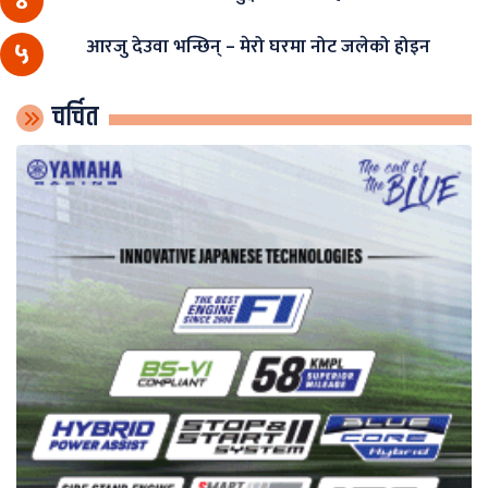
४
आरजु देउवा भन्छिन् – मेरो घरमा नोट जलेको होइन
५
चर्चित