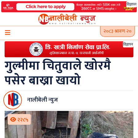
Skip
विज्ञापन
to
content
२०८३ श्रावण २०
विज्ञापन
गुल्मीमा चितुवाले खोरमै
पसेर बाख्रा खायो
नालीबेली न्युज
२२८५